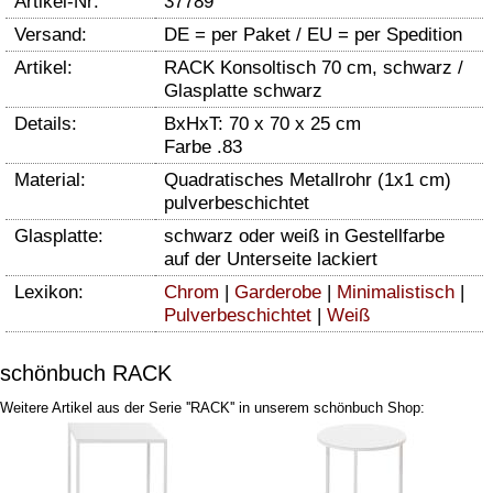
Artikel-Nr:
37789
Versand:
DE = per Paket / EU = per Spedition
Artikel:
RACK Konsoltisch 70 cm, schwarz /
Glasplatte schwarz
Details:
BxHxT: 70 x 70 x 25 cm
Farbe .83
Material:
Quadratisches Metallrohr (1x1 cm)
pulverbeschichtet
Glasplatte:
schwarz oder weiß in Gestellfarbe
auf der Unterseite lackiert
Lexikon:
Chrom
|
Garderobe
|
Minimalistisch
|
Pulverbeschichtet
|
Weiß
schönbuch RACK
Weitere Artikel aus der Serie ''RACK'' in unserem schönbuch Shop: