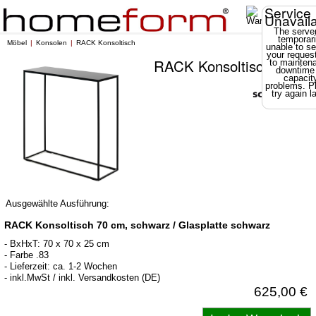
Service
Unavail
The server
temporari
Möbel
Konsolen
RACK Konsoltisch
unable to se
your reques
RACK Konsoltisch
to mainten
downtime
capacit
problems. P
try again la
Ausgewählte Ausführung:
RACK Konsoltisch 70 cm, schwarz / Glasplatte schwarz
- BxHxT: 70 x 70 x 25 cm
- Farbe .83
- Lieferzeit: ca. 1-2 Wochen
- inkl.MwSt / inkl. Versandkosten (DE)
625,00 €