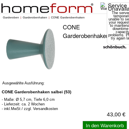
Service
Unavail
The server
temporari
Garderoben
Garderobenhaken
CONE Garderobenhaken
unable to se
your reques
CONE
to mainten
downtime
capacit
Garderobenhaken
problems. P
try again la
Ausgewählte Ausführung:
CONE Garderobenhaken salbei (53)
- Maße: Ø 5,7 cm, Tiefe 6,0 cm
- Lieferzeit: ca. 2 Wochen
- inkl.MwSt / zzgl. Versandkosten
43,00 €