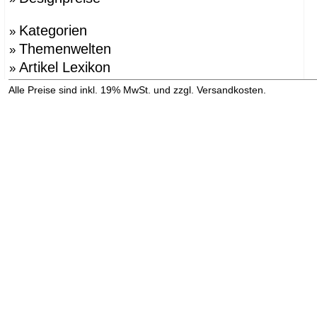
Kategorien
»
Themenwelten
»
Artikel Lexikon
»
»
Alle Preise sind inkl. 19% MwSt. und zzgl. Versandkosten.
Versandinformation anzeigen