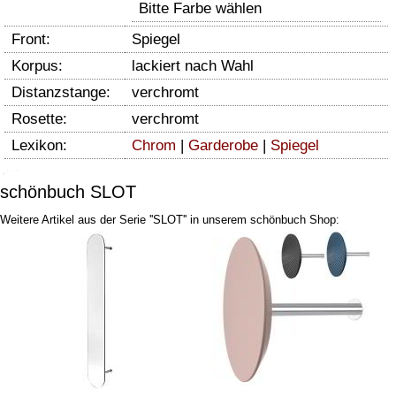
Bitte Farbe wählen
Front:
Spiegel
Korpus:
lackiert nach Wahl
Distanzstange:
verchromt
Rosette:
verchromt
Lexikon:
Chrom
|
Garderobe
|
Spiegel
schönbuch SLOT
Weitere Artikel aus der Serie ''SLOT'' in unserem schönbuch Shop: