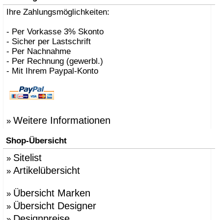
Ihre Zahlungsmöglichkeiten:
- Per Vorkasse 3% Skonto
- Sicher per Lastschrift
- Per Nachnahme
- Per Rechnung (gewerbl.)
- Mit Ihrem Paypal-Konto
Weitere Informationen
»
Shop-Übersicht
Sitelist
»
Artikelübersicht
»
Übersicht Marken
»
Übersicht Designer
»
Designpreise
»