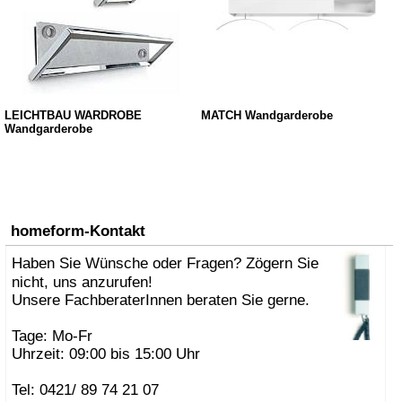
LEICHTBAU WARDROBE
MATCH Wandgarderobe
Wandgarderobe
homeform-Kontakt
Haben Sie Wünsche oder Fragen? Zögern Sie
nicht, uns anzurufen!
Unsere FachberaterInnen beraten Sie gerne.
Tage: Mo-Fr
Uhrzeit: 09:00 bis 15:00 Uhr
Tel: 0421/ 89 74 21 07