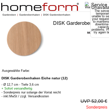
Service
Unavail
The server
temporari
Garderoben
Garderobenhaken
DISK Garderobenhaken
unable to se
your reques
DISK Garderobenhaken
to mainten
downtime
capacit
problems. P
try again la
Ausgewählte Farbe:
DISK Garderobenhaken Eiche natur (12)
- Ø 12,7 cm - Tiefe 3,6 cm
+ Sofort versandfertig
- Sonderpreis nur solange der Vorrat reicht
- inkl.MwSt / zzgl. Versandkosten
UVP 52,00 €
Sonderpreis