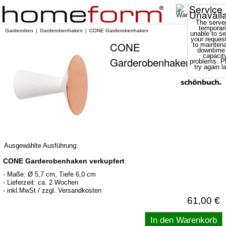
Service
Unavail
The server
temporari
Garderoben
Garderobenhaken
CONE Garderobenhaken
unable to se
your reques
CONE
to mainten
downtime
capacit
Garderobenhaken
problems. P
try again la
Ausgewählte Ausführung:
CONE Garderobenhaken verkupfert
- Maße: Ø 5,7 cm, Tiefe 6,0 cm
- Lieferzeit: ca. 2 Wochen
- inkl.MwSt / zzgl. Versandkosten
61,00 €