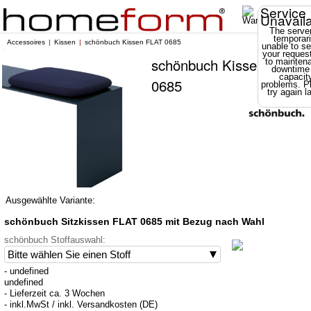
Service
Unavail
The server
temporari
Accessoires
Kissen
schönbuch Kissen FLAT 0685
unable to se
your reques
schönbuch Kissen FLAT
to mainten
downtime
capacit
0685
problems. P
try again la
Ausgewählte Variante:
schönbuch Sitzkissen FLAT 0685 mit Bezug nach Wahl
schönbuch Stoffauswahl:
- undefined
undefined
- Lieferzeit ca. 3 Wochen
- inkl.MwSt / inkl. Versandkosten (DE)