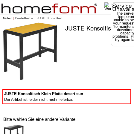
Service
Unavail
The server
temporari
Möbel
Beistelltische
JUSTE Konsoltisch
unable to se
your reques
JUSTE Konsoltisch
to mainten
downtime
capacit
problems. P
try again la
JUSTE Konsoltisch Klein Platte desert sun
Der Artikel ist leider nicht mehr lieferbar.
Bitte wählen Sie eine andere Variante: