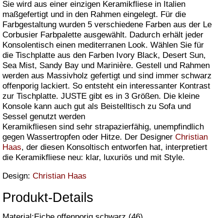
Sie wird aus einer einzigen Keramikfliese in Italien
maßgefertigt und in den Rahmen eingelegt. Für die
Farbgestaltung wurden 5 verschiedene Farben aus der Le
Corbusier Farbpalette ausgewählt. Dadurch erhält jeder
Konsolentisch einen mediterranen Look. Wählen Sie für
die Tischplatte aus den Farben Ivory Black, Desert Sun,
Sea Mist, Sandy Bay und Marinière. Gestell und Rahmen
werden aus Massivholz gefertigt und sind immer schwarz
offenporig lackiert. So entsteht ein interessanter Kontrast
zur Tischplatte. JUSTE gibt es in 3 Größen. Die kleine
Konsole kann auch gut als Beistelltisch zu Sofa und
Sessel genutzt werden
Keramikfliesen sind sehr strapazierfähig, unempfindlich
gegen Wassertropfen oder Hitze. Der Designer
Christian
Haas
, der diesen Konsoltisch entworfen hat, interpretiert
die Keramikfliese neu: klar, luxuriös und mit Style.
Design:
Christian Haas
Produkt-Details
Material:Eiche offenporig schwarz (46)