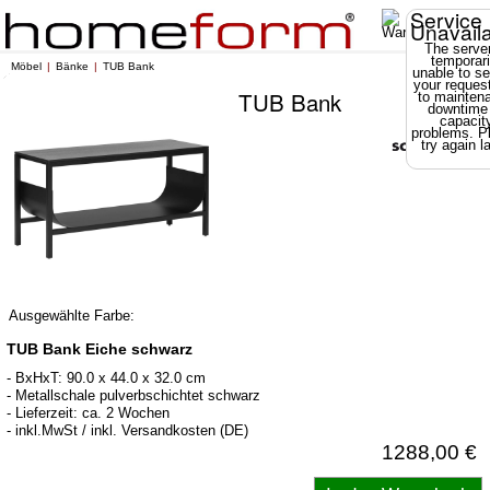
Service
Unavail
The server
temporari
Möbel
Bänke
TUB Bank
unable to se
your reques
TUB Bank
to mainten
downtime
capacit
problems. P
try again la
Ausgewählte Farbe:
TUB Bank Eiche schwarz
- BxHxT: 90.0 x 44.0 x 32.0 cm
- Metallschale pulverbschichtet schwarz
- Lieferzeit: ca. 2 Wochen
- inkl.MwSt / inkl. Versandkosten (DE)
1288,00 €