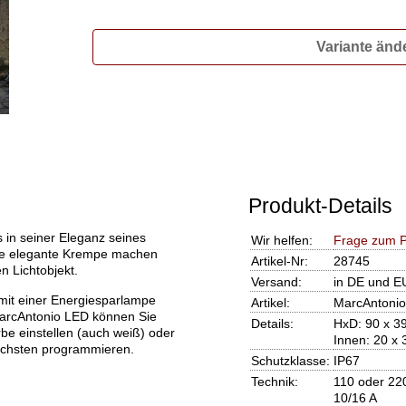
Variante änd
Produkt-Details
s in seiner Eleganz seines
Wir helfen:
Frage zum P
ne elegante Krempe machen
Artikel-Nr:
28745
 Lichtobjekt.
Versand:
in DE und E
mit einer Energiesparlampe
Artikel:
MarcAntonio
MarcAntonio LED können Sie
Details:
HxD: 90 x 3
be einstellen (auch weiß) oder
Innen: 20 x
Nächsten programmieren.
Schutzklasse:
IP67
Technik:
110 oder 220
10/16 A