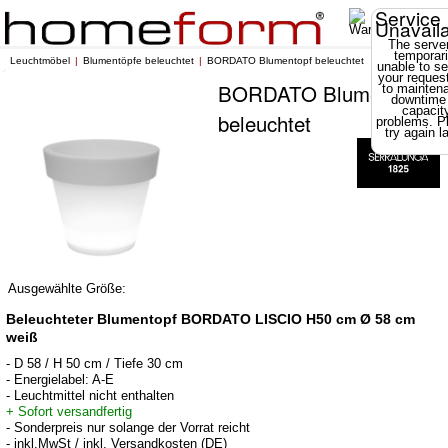
Service
Unavail
The server
temporari
Leuchtmöbel
Blumentöpfe beleuchtet
BORDATO Blumentopf beleuchtet
unable to se
your reques
BORDATO Blumentopf
to mainten
downtime
capacit
beleuchtet
problems. P
try again la
Ausgewählte Größe:
Beleuchteter Blumentopf BORDATO LISCIO H50 cm Ø 58 cm
weiß
- D 58 / H 50 cm / Tiefe 30 cm
- Energielabel: A-E
- Leuchtmittel nicht enthalten
+ Sofort versandfertig
- Sonderpreis nur solange der Vorrat reicht
- inkl.MwSt / inkl. Versandkosten (DE)