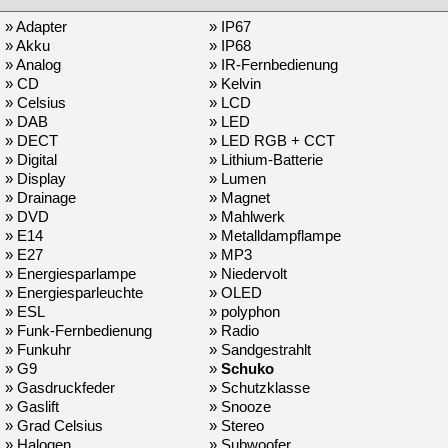
» Adapter
» IP67
» Akku
» IP68
» Analog
» IR-Fernbedienung
» CD
» Kelvin
» Celsius
» LCD
» DAB
» LED
» DECT
» LED RGB + CCT
» Digital
» Lithium-Batterie
» Display
» Lumen
» Drainage
» Magnet
» DVD
» Mahlwerk
» E14
» Metalldampflampe
» E27
» MP3
» Energiesparlampe
» Niedervolt
» Energiesparleuchte
» OLED
» ESL
» polyphon
» Funk-Fernbedienung
» Radio
» Funkuhr
» Sandgestrahlt
» G9
»
Schuko
» Gasdruckfeder
» Schutzklasse
» Gaslift
» Snooze
» Grad Celsius
» Stereo
» Halogen
» Subwoofer