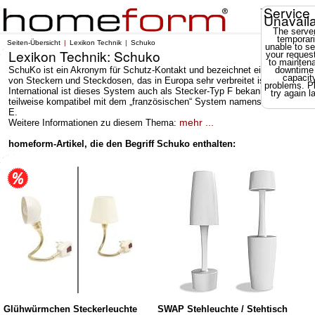
Service
Unavail
The server
temporari
Seiten-Übersicht
Lexikon Technik
Schuko
unable to se
Lexikon Technik: Schuko
your reques
to mainten
SchuKo ist ein Akronym für Schutz-Kontakt und bezeichnet ein System
downtime
capacit
von Steckern und Steckdosen, das in Europa sehr verbreitet ist.
problems. P
International ist dieses System auch als Stecker-Typ F bekannt und
try again la
teilweise kompatibel mit dem „französischen“ System namens Stecker-Typ
E.
mehr ...
Weitere Informationen zu diesem Thema:
homeform-Artikel, die den Begriff Schuko enthalten:
Glühwürmchen Steckerleuchte
SWAP Stehleuchte / Stehtisch