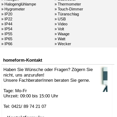
» Halogenglühlampe
» Thermometer
» Hygrometer
» Touch-Dimmer
» IP20
» Türanschlag
» IP22
» USB
» IP44
» Video
» IP54
» Volt
» IP55
» Waage
» IP65
» Watt
» IP66
» Wecker
homeform-Kontakt
Haben Sie Wünsche oder Fragen? Zögern Sie
nicht, uns anzurufen!
Unsere FachberaterInnen beraten Sie gerne.
Tage: Mo-Fr
Uhrzeit: 09:00 bis 15:00 Uhr
Tel: 0421/ 89 74 21 07