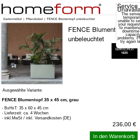
Service
Unavail
The server
temporari
Gartenmöbel
Pflanzkübel
FENCE Blumentopf unbeleuchtet
unable to se
your reques
FENCE Blumentopf
to mainten
downtime
capacit
unbeleuchtet
problems. P
try again la
Ausgewählte Variante:
FENCE Blumentopf 35 x 45 cm, grau
- BxHxT: 35 x 60 x 45 cm
- Lieferzeit: ca. 4 Wochen
- inkl.MwSt / inkl. Versandkosten (DE)
236,00 €