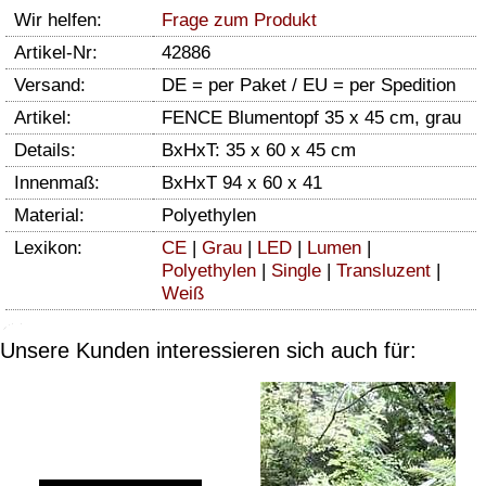
Wir helfen:
Frage zum Produkt
Artikel-Nr:
42886
Versand:
DE = per Paket / EU = per Spedition
Artikel:
FENCE Blumentopf 35 x 45 cm, grau
Details:
BxHxT: 35 x 60 x 45 cm
Innenmaß:
BxHxT 94 x 60 x 41
Material:
Polyethylen
Lexikon:
CE
|
Grau
|
LED
|
Lumen
|
Polyethylen
|
Single
|
Transluzent
|
Weiß
Unsere Kunden interessieren sich auch für: