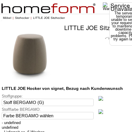
Service
Unavail
The server
temporari
Möbel
Sitzhocker
LITTLE JOE Sitzhocker
unable to se
your reques
LITTLE JOE Sitzhocker
to mainten
downtime
capacit
problems. P
try again la
LITTLE JOE Hocker von signet, Bezug nach Kundenwunsch
Stoffgruppe:
Stofffarbe BERGAMO:
- undefined
undefined