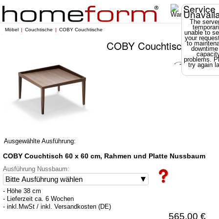
Service
Unavail
The server
temporari
Möbel
Couchtische
COBY Couchtische
unable to se
your reques
COBY Couchtische
to mainten
downtime
capacit
problems. P
try again la
Ausgewählte Ausführung:
COBY Couchtisch 60 x 60 cm, Rahmen und Platte Nussbaum
Ausführung Nussbaum:
- Höhe 38 cm
- Lieferzeit ca. 6 Wochen
- inkl.MwSt / inkl. Versandkosten (DE)
565.00 €