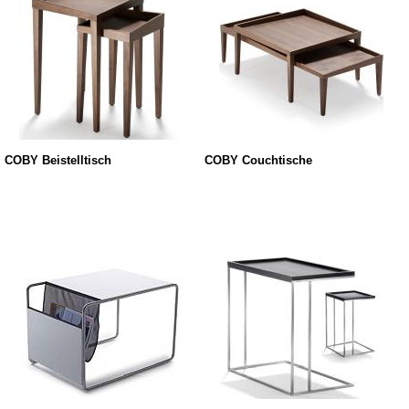
COBY Beistelltisch
COBY Couchtische