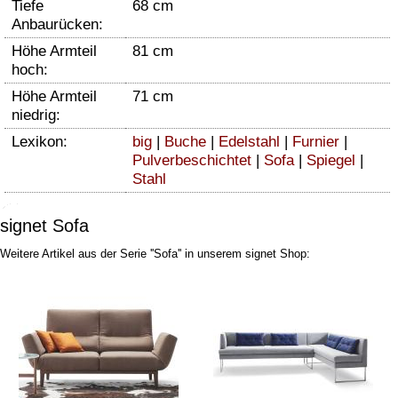
Tiefe
68 cm
Anbaurücken:
Höhe Armteil
81 cm
hoch:
Höhe Armteil
71 cm
niedrig:
Lexikon:
big
|
Buche
|
Edelstahl
|
Furnier
|
Pulverbeschichtet
|
Sofa
|
Spiegel
|
Stahl
signet Sofa
Weitere Artikel aus der Serie ''Sofa'' in unserem signet Shop: