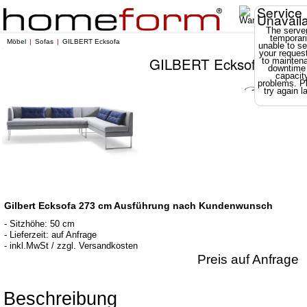
Service
Unavail
The server
temporari
Möbel
Sofas
GILBERT Ecksofa
unable to se
your reques
GILBERT Ecksofa
to mainten
downtime
capacit
problems. P
try again la
Gilbert Ecksofa 273 cm Ausführung nach Kundenwunsch
- Sitzhöhe: 50 cm
- Lieferzeit: auf Anfrage
- inkl.MwSt / zzgl. Versandkosten
Preis auf Anfrage
Beschreibung