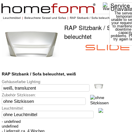
Service
Unavail
The server
temporari
Leuchtmöbel
Beleuchtete Sessel und Sofas
RAP Sitzbank / Sofa beleuchtet
unable to se
your reques
RAP Sitzbank / Sofa
to mainten
downtime
capacit
beleuchtet
problems. P
try again la
RAP Sitzbank / Sofa beleuchtet, weiß
Gehäusefarbe Lighting:
Zubehör Sitzkissen:
Leuchtmittel:
- undefined
undefined
- Lieferzeit ca. 4 Wochen