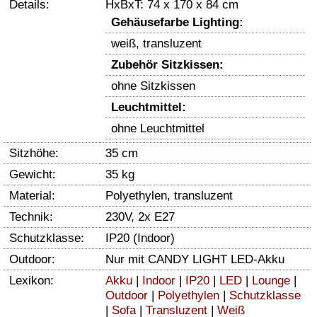
Details:
HxBxT: 74 x 170 x 84 cm
Gehäusefarbe Lighting:
weiß, transluzent
Zubehör Sitzkissen:
ohne Sitzkissen
Leuchtmittel:
ohne Leuchtmittel
Sitzhöhe:
35 cm
Gewicht:
35 kg
Material:
Polyethylen, transluzent
Technik:
230V, 2x E27
Schutzklasse:
IP20 (Indoor)
Outdoor:
Nur mit CANDY LIGHT LED-Akku
Lexikon:
Akku
|
Indoor
|
IP20
|
LED
|
Lounge
|
Outdoor
|
Polyethylen
|
Schutzklasse
|
Sofa
|
Transluzent
|
Weiß