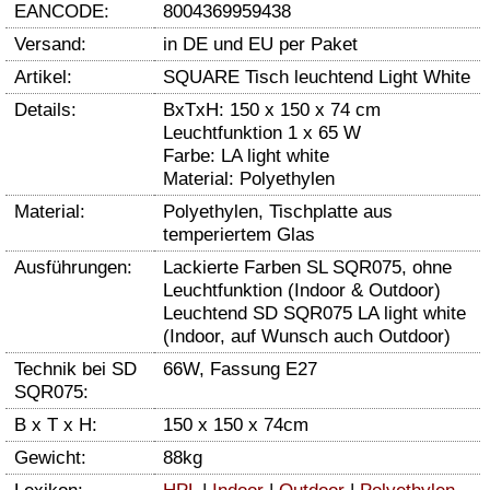
EANCODE:
8004369959438
Versand:
in DE und EU per Paket
Artikel:
SQUARE Tisch leuchtend Light White
Details:
BxTxH: 150 x 150 x 74 cm
Leuchtfunktion 1 x 65 W
Farbe: LA light white
Material: Polyethylen
Material:
Polyethylen, Tischplatte aus
temperiertem Glas
Ausführungen:
Lackierte Farben SL SQR075, ohne
Leuchtfunktion (Indoor & Outdoor)
Leuchtend SD SQR075 LA light white
(Indoor, auf Wunsch auch Outdoor)
Technik bei SD
66W, Fassung E27
SQR075:
B x T x H:
150 x 150 x 74cm
Gewicht:
88kg