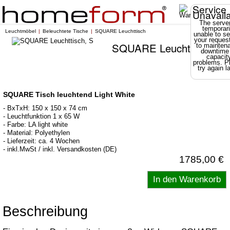
Service
Unavail
The server
temporari
Leuchtmöbel
Beleuchtete Tische
SQUARE Leuchttisch
unable to se
your reques
SQUARE Leuchttisch
to mainten
downtime
capacit
problems. P
try again la
SQUARE Tisch leuchtend Light White
- BxTxH: 150 x 150 x 74 cm
- Leuchtfunktion 1 x 65 W
- Farbe: LA light white
- Material: Polyethylen
- Lieferzeit: ca. 4 Wochen
- inkl.MwSt / inkl. Versandkosten (DE)
1785,00 €
Beschreibung