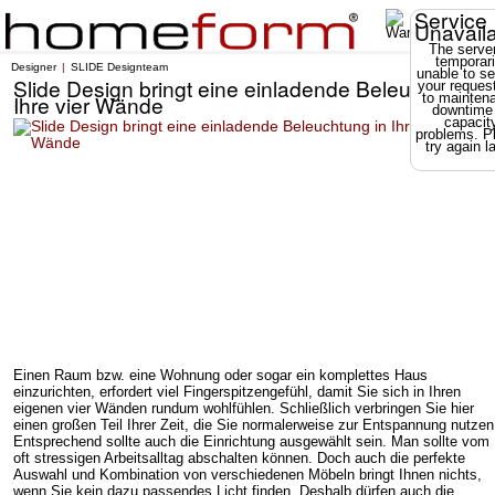
Service
Unavail
The server
temporari
Designer
SLIDE Designteam
unable to se
Slide Design bringt eine einladende Beleuchtung i
your reques
Ihre vier Wände
to mainten
downtime
capacit
problems. P
try again la
Einen Raum bzw. eine Wohnung oder sogar ein komplettes Haus
einzurichten, erfordert viel Fingerspitzengefühl, damit Sie sich in Ihren
eigenen vier Wänden rundum wohlfühlen. Schließlich verbringen Sie hier
einen großen Teil Ihrer Zeit, die Sie normalerweise zur Entspannung nutzen
Entsprechend sollte auch die Einrichtung ausgewählt sein. Man sollte vom
oft stressigen Arbeitsalltag abschalten können. Doch auch die perfekte
Auswahl und Kombination von verschiedenen Möbeln bringt Ihnen nichts,
wenn Sie kein dazu passendes Licht finden. Deshalb dürfen auch die