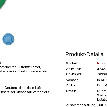
Produkt-Details
m
Wir helfen:
Frage
befeuchter, Luftentfeuchter,
Artikel-Nr:
47327
ät anstecken und schon wird ihr
EANCODE:
76308
Versand:
in DE 
Artikel:
Duft-P
 an Geräten, die heisse Luft
Details:
Duftet
insatz bei Ultraschall-Verneblern
Waldsp
kräuti
Zusammensetzung:
100 %