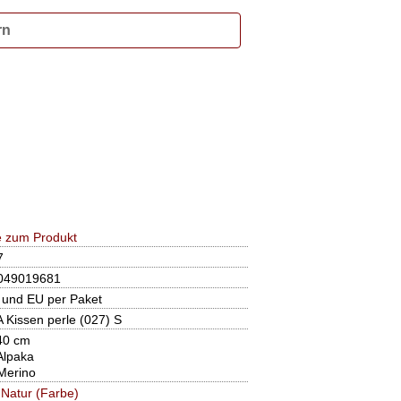
rn
 zum Produkt
7
049019681
 und EU per Paket
Kissen perle (027) S
40 cm
Alpaka
Merino
|
Natur (Farbe)