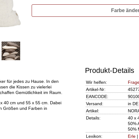
Farbe ände
Produkt-Details
er für jedes zu Hause. In den
Wir helfen:
Frage
en die Kissen zu vielerlei
Artikel-Nr:
4527
rschaffen Gemütlichkeit im Raum.
EANCODE:
9010
 x 40 cm und 55 x 55 cm. Dabei
Versand:
in DE
en Größen und Farben in
Artikel:
NORA 
Details:
40 x 
50% 
50% 
Lexikon:
Erle