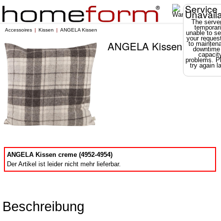
Service
Unavail
The server
temporari
Accessoires
Kissen
ANGELA Kissen
unable to se
your reques
ANGELA Kissen
to mainten
downtime
capacit
problems. P
try again la
ANGELA Kissen creme (4952-4954)
Der Artikel ist leider nicht mehr lieferbar.
Beschreibung