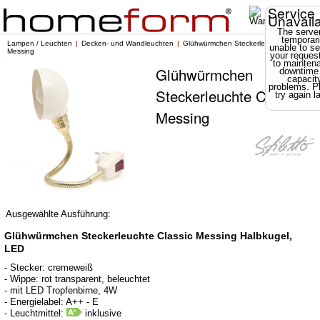
Service
Unavail
The server
temporari
Lampen / Leuchten
Decken- und Wandleuchten
Glühwürmchen Steckerleuchte Classic
unable to se
Messing
your reques
to mainten
Glühwürmchen
downtime
capacit
problems. P
Steckerleuchte Classic
try again la
Messing
Ausgewählte Ausführung:
Glühwürmchen Steckerleuchte Classic Messing Halbkugel,
LED
- Stecker: cremeweiß
- Wippe: rot transparent, beleuchtet
- mit LED Tropfenbirne, 4W
- Energielabel: A++ - E
- Leuchtmittel:
inklusive