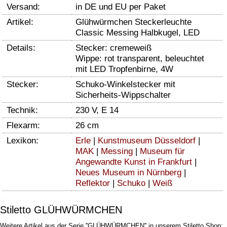
Versand:
in DE und EU per Paket
Artikel:
Glühwürmchen Steckerleuchte
Classic Messing Halbkugel, LED
Details:
Stecker: cremeweiß
Wippe: rot transparent, beleuchtet
mit LED Tropfenbirne, 4W
Stecker:
Schuko-Winkelstecker mit
Sicherheits-Wippschalter
Technik:
230 V, E 14
Flexarm:
26 cm
Lexikon:
Erle
|
Kunstmuseum Düsseldorf
|
MAK
|
Messing
|
Museum für
Angewandte Kunst in Frankfurt
|
Neues Museum in Nürnberg
|
Reflektor
|
Schuko
|
Weiß
Stiletto GLÜHWÜRMCHEN
Weitere Artikel aus der Serie ''GLÜHWÜRMCHEN'' in unserem Stiletto Shop: