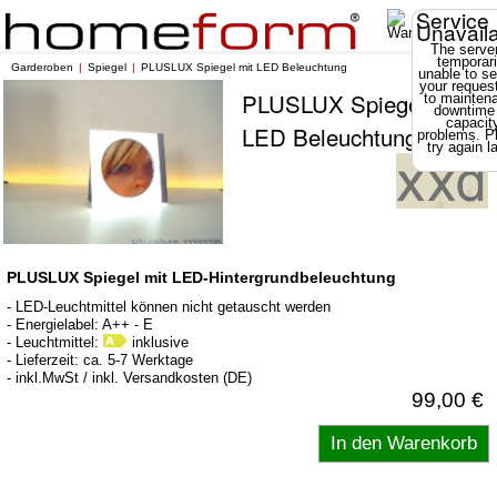
Service
Unavail
The server
temporari
Garderoben
Spiegel
PLUSLUX Spiegel mit LED Beleuchtung
unable to se
your reques
PLUSLUX Spiegel mit
to mainten
downtime
capacit
LED Beleuchtung
problems. P
try again la
PLUSLUX Spiegel mit LED-Hintergrundbeleuchtung
- LED-Leuchtmittel können nicht getauscht werden
- Energielabel: A++ - E
- Leuchtmittel:
inklusive
- Lieferzeit: ca. 5-7 Werktage
- inkl.MwSt / inkl. Versandkosten (DE)
99,00 €