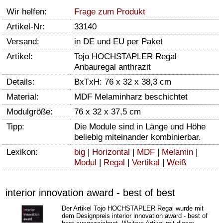
Wir helfen:
Frage zum Produkt
Artikel-Nr:
33140
Versand:
in DE und EU per Paket
Artikel:
Tojo HOCHSTAPLER Regal
Anbauregal anthrazit
Details:
BxTxH: 76 x 32 x 38,3 cm
Material:
MDF Melaminharz beschichtet
Modulgröße:
76 x 32 x 37,5 cm
Tipp:
Die Module sind in Länge und Höhe
beliebig miteinander kombinierbar.
Lexikon:
big
|
Horizontal
|
MDF
|
Melamin
|
Modul
|
Regal
|
Vertikal
|
Weiß
interior innovation award - best of best
Der Artikel
Tojo HOCHSTAPLER Regal
wurde mit
dem Designpreis interior innovation award - best of