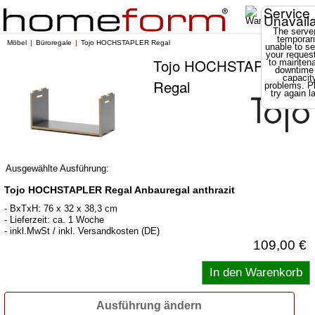
Service
Unavail
The server
temporari
Möbel
Büroregale
Tojo HOCHSTAPLER Regal
unable to se
your reques
Tojo HOCHSTAPLER
to mainten
downtime
capacit
Regal
problems. P
try again la
Ausgewählte Ausführung:
Tojo HOCHSTAPLER Regal Anbauregal anthrazit
- BxTxH: 76 x 32 x 38,3 cm
- Lieferzeit: ca. 1 Woche
- inkl.MwSt / inkl. Versandkosten (DE)
109,00 €
Ausführung ändern