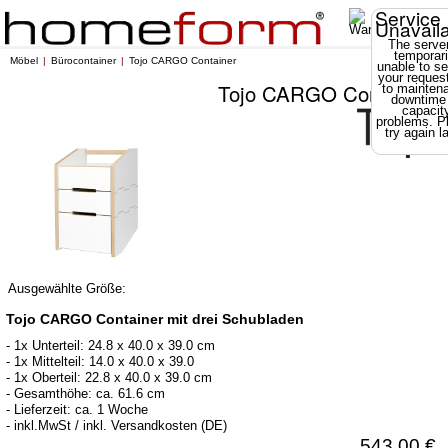
Service
Unavail
The server
temporari
Möbel
Bürocontainer
Tojo CARGO Container
unable to se
your reques
Tojo CARGO Container
to mainten
downtime
capacit
problems. P
try again la
Ausgewählte Größe:
Tojo CARGO Container mit drei Schubladen
- 1x Unterteil: 24.8 x 40.0 x 39.0 cm
- 1x Mittelteil: 14.0 x 40.0 x 39.0
- 1x Oberteil: 22.8 x 40.0 x 39.0 cm
- Gesamthöhe: ca. 61.6 cm
- Lieferzeit: ca. 1 Woche
- inkl.MwSt / inkl. Versandkosten (DE)
543,00 €