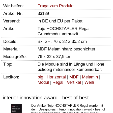
Wir helfen:
Frage zum Produkt
Artikel-Nr:
33139
Versand:
in DE und EU per Paket
Artikel:
Tojo HOCHSTAPLER Regal
Grundmodul anthrazit
Details:
BxTxH: 76 x 32 x 35,2 cm
Material:
MDF Melaminharz beschichtet
Modulgröße:
76 x 32 x 37,5 cm
Tipp:
Die Module sind in Länge und Höhe
beliebig miteinander kombinierbar.
Lexikon:
big
|
Horizontal
|
MDF
|
Melamin
|
Modul
|
Regal
|
Vertikal
|
Weiß
interior innovation award - best of best
Der Artikel
Tojo HOCHSTAPLER Regal
wurde mit
dem Designpreis interior innovation award - best of