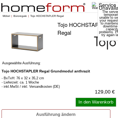
Service
Unavail
The server
temporari
Möbel
Büroregale
Tojo HOCHSTAPLER Regal
unable to se
your reques
Tojo HOCHSTAPLER
to mainten
downtime
capacit
Regal
problems. P
try again la
Ausgewählte Ausführung:
Tojo HOCHSTAPLER Regal Grundmodul anthrazit
- BxTxH: 76 x 32 x 35,2 cm
- Lieferzeit: ca. 1 Woche
- inkl.MwSt / inkl. Versandkosten (DE)
129,00 €
Ausführung ändern