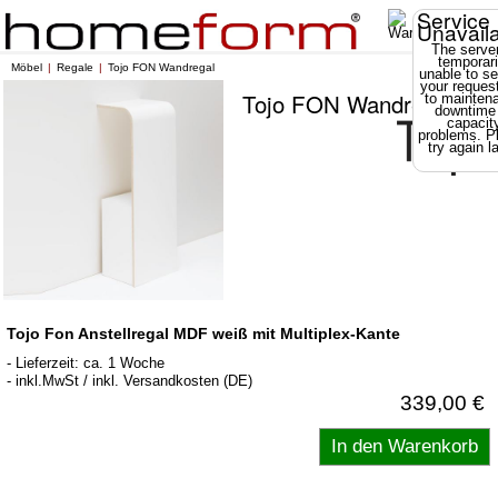
Service
Unavail
The server
temporari
Möbel
Regale
Tojo FON Wandregal
unable to se
your reques
Tojo FON Wandregal
to mainten
downtime
capacit
problems. P
try again la
Tojo Fon Anstellregal MDF weiß mit Multiplex-Kante
- Lieferzeit: ca. 1 Woche
- inkl.MwSt / inkl. Versandkosten (DE)
339,00 €