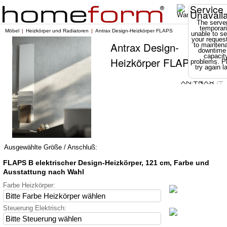
Service
Unavail
The server
temporari
Möbel
Heizkörper und Radiatoren
Antrax Design-Heizkörper FLAPS
unable to se
your reques
Antrax Design-
to mainten
downtime
capacit
Heizkörper FLAPS
problems. P
try again la
Ausgewählte Größe / Anschluß:
FLAPS B elektrischer Design-Heizkörper, 121 cm, Farbe und
Ausstattung nach Wahl
Farbe Heizkörper:
Steuerung Elektrisch: