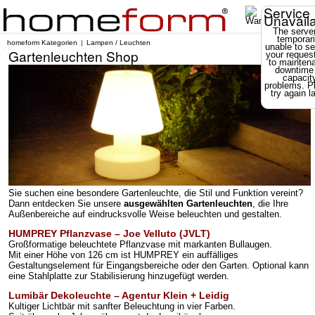
Service
Unavail
The server
temporari
homeform Kategorien
Lampen / Leuchten
unable to se
Gartenleuchten Shop
your reques
to mainten
downtime
capacit
problems. P
try again la
Sie suchen eine besondere Gartenleuchte, die Stil und Funktion vereint?
Dann entdecken Sie unsere
ausgewählten Gartenleuchten
, die Ihre
Außenbereiche auf eindrucksvolle Weise beleuchten und gestalten.
HUMPREY Pflanzvase – Joe Velluto (JVLT)
Großformatige beleuchtete Pflanzvase mit markanten Bullaugen.
Mit einer Höhe von 126 cm ist HUMPREY ein auffälliges
Gestaltungselement für Eingangsbereiche oder den Garten. Optional kann
eine Stahlplatte zur Stabilisierung hinzugefügt werden.
Lumibär Dekoleuchte – Agentur Klein + Leidig
Kultiger Lichtbär mit sanfter Beleuchtung in vier Farben.