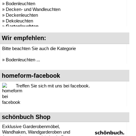
» Bodenleuchten
» Decken- und Wandleuchten
» Deckenleuchten
» Dekoleuchten
»
Gartenleuchten
» Leuchten-Serien
Wir empfehlen:
» Pendelleuchten / Hängelleuchten
» Spots
Bitte beachten Sie auch die Kategorie
» Stehleuchten
» Tischleuchten
» Bodenleuchten ...
homeform-facebook
Treffen Sie sich mit uns bei facebook.
schönbuch Shop
Exklusive Garderobenmöbel,
Wandhaken, Wandgarderoben und