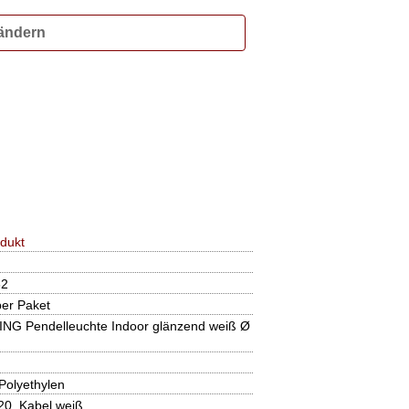
 ändern
dukt
82
per Paket
G Pendelleuchte Indoor glänzend weiß Ø
Polyethylen
20, Kabel weiß