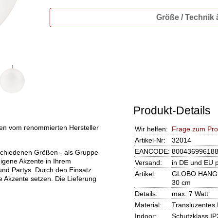
Größe / Technik
Produkt-Details
 vom renommierten Hersteller
Wir helfen:
Frage zum Pro
Artikel-Nr:
32014
EANCODE:
80043699618
rschiedenen Größen - als Gruppe
eigene Akzente in Ihrem
Versand:
in DE und EU 
nd Partys. Durch den Einsatz
Artikel:
GLOBO HANGIN
ge Akzente setzen. Die Lieferung
30 cm
Details:
max. 7 Watt
Material:
Transluzentes 
Indoor:
Schutzklass IP