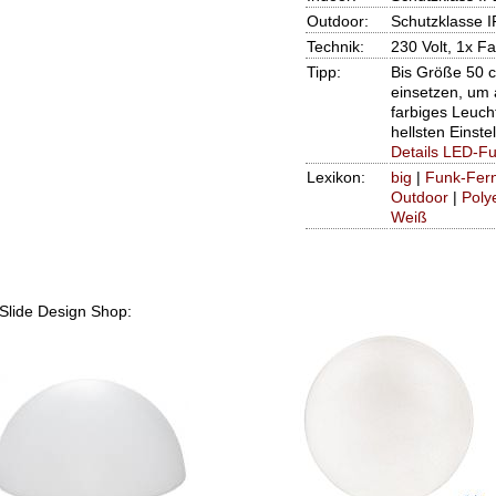
Outdoor:
Schutzklasse I
Technik:
230 Volt, 1x F
Tipp:
Bis Größe 50 
einsetzen, um
farbiges Leucht
hellsten Einst
Details LED-Fu
Lexikon:
big
|
Funk-Fer
Outdoor
|
Poly
Weiß
 Slide Design Shop: