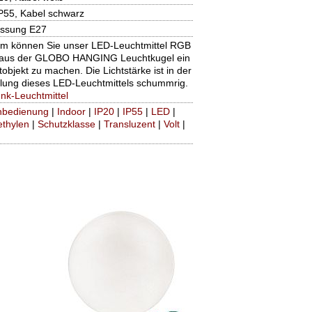
P55, Kabel schwarz
assung E27
cm können Sie unser LED-Leuchtmittel RGB
 aus der GLOBO HANGING Leuchtkugel ein
objekt zu machen. Die Lichtstärke ist in der
ellung dieses LED-Leuchtmittels schummrig.
nk-Leuchtmittel
nbedienung
|
Indoor
|
IP20
|
IP55
|
LED
|
ethylen
|
Schutzklasse
|
Transluzent
|
Volt
|