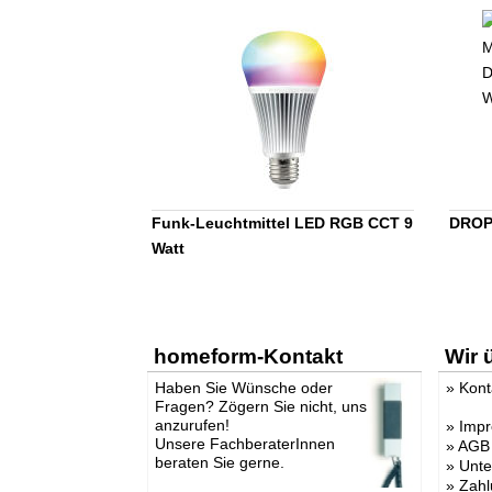
Funk-Leuchtmittel LED RGB CCT 9
DROP-
Watt
homeform-Kontakt
Wir 
Haben Sie Wünsche oder
»
Kont
Fragen? Zögern Sie nicht, uns
anzurufen!
»
Imp
Unsere FachberaterInnen
»
AGB
beraten Sie gerne.
»
Unt
»
Zahl