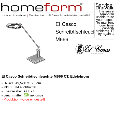
Service
Unavail
The server
temporari
Lampen / Leuchten
Tischleuchten
El Casco Schreibtischleuchte M666
unable to se
your reques
El Casco
to mainten
downtime
capacit
Schreibtischleuchte
problems. P
try again la
M666
El Casco Schreibtischleuchte M666 CT, Edelchrom
- HxBxT: 49,5x16x15,5 cm
- inkl. LED-Leuchtmittel
- Energielabel: A++ - E
- Leuchtmittel:
inklusive
- Produktion wurde eingestellt