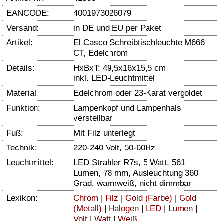
EANCODE:
4001973026079
Versand:
in DE und EU per Paket
Artikel:
El Casco Schreibtischleuchte M666
CT, Edelchrom
Details:
HxBxT: 49,5x16x15,5 cm
inkl. LED-Leuchtmittel
Material:
Edelchrom oder 23-Karat vergoldet
Funktion:
Lampenkopf und Lampenhals
verstellbar
Fuß:
Mit Filz unterlegt
Technik:
220-240 Volt, 50-60Hz
Leuchtmittel:
LED Strahler R7s, 5 Watt, 561
Lumen, 78 mm, Ausleuchtung 360
Grad, warmweiß, nicht dimmbar
Lexikon:
Chrom
|
Filz
|
Gold (Farbe)
|
Gold
(Metall)
|
Halogen
|
LED
|
Lumen
|
Volt
|
Watt
|
Weiß