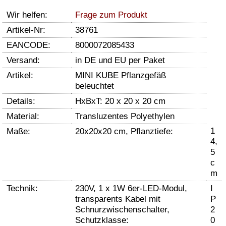
Wir helfen:
Frage zum Produkt
Artikel-Nr:
38761
EANCODE:
8000072085433
Versand:
in DE und EU per Paket
Artikel:
MINI KUBE Pflanzgefäß
beleuchtet
Details:
HxBxT: 20 x 20 x 20 cm
Material:
Transluzentes Polyethylen
1
Maße:
20x20x20 cm, Pflanztiefe:
4,
5
c
m
Technik:
230V, 1 x 1W 6er-LED-Modul,
I
transparents Kabel mit
P
Schnurzwischenschalter,
2
Schutzklasse:
0