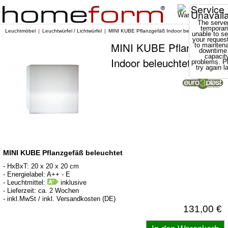
Service
Unavail
The server
temporari
Leuchtmöbel
Leuchtwürfel / Lichtwürfel
MINI KUBE Pflanzgefäß Indoor beleuchtet
unable to se
your reques
MINI KUBE Pflanzgefäß
to mainten
downtime
capacit
Indoor beleuchtet
problems. P
try again la
MINI KUBE Pflanzgefäß beleuchtet
- HxBxT: 20 x 20 x 20 cm
- Energielabel: A++ - E
- Leuchtmittel:
inklusive
- Lieferzeit: ca. 2 Wochen
- inkl.MwSt / inkl. Versandkosten (DE)
131,00 €