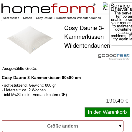
Service
Unavail
The server
temporari
Accessoires
Kissen
Cosy Daune 3-Kammerkissen Wildentendaunen
unable to se
your reques
Cosy Daune 3-
to mainten
downtime
capacit
Kammerkissen
problems. P
try again la
Wildentendaunen
Ausgewählte Größe:
Cosy Daune 3-Kammerkissen 80x80 cm
- soft-stützend, Gewicht: 800 gr.
- Lieferzeit: ca. 2 Wochen
- inkl.MwSt / inkl. Versandkosten (DE)
190,40 €
Größe ändern