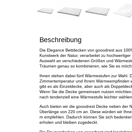
Beschreibung
Die Elegance Bettdecken von gooodrest aus 100
Kunstwerk der Natur, verarbeitet zu hochwertige
Auswahl an verschiedenen Größen und Wärmestu
Träumen genau so kombinieren, wie Sie es möch
Ihnen stehen dabei fünf Wärmestufen zur Wahl. D
Zimmertemperatur und Ihrem Wärmeempfinden 
gibt es als Einzeldecke, aber auch als Doppeldeck
Wenn Sie die Decke gemeinsam nutzen möchten, s
nach tendenziell eine Wärmestufe leichter wählen
Auch bieten wir die gooodrest Decke neben der N
Überlänge von 220 cm an. Diese würden wir Ihne
m empfehlen. Dadurch können Sie sich bedenkenlo
erholen und bleiben zugedeckt.
Die Daunendecken von gooodrest sind langlebige