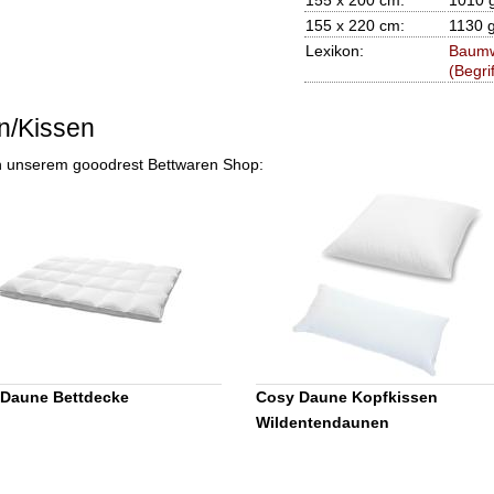
155 x 200 cm:
1010 g
155 x 220 cm:
1130 g
Lexikon:
Baumw
(Begrif
n/Kissen
' in unserem gooodrest Bettwaren Shop:
Daune Bettdecke
Cosy Daune Kopfkissen
Wildentendaunen