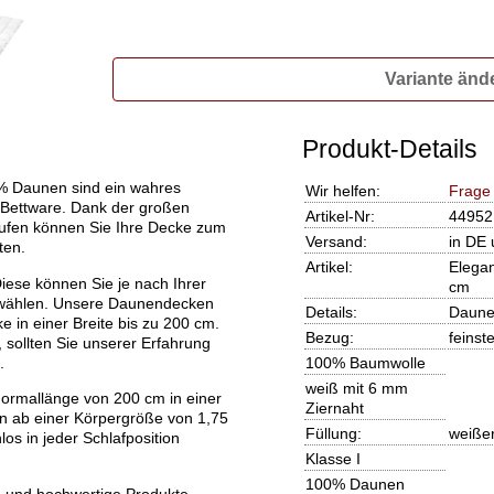
Variante änd
Produkt-Details
% Daunen sind ein wahres
Wir helfen:
Frage
r Bettware. Dank der großen
Artikel-Nr:
44952
fen können Sie Ihre Decke zum
Versand:
in DE 
ten.
Artikel:
Elega
iese können Sie je nach Ihrer
cm
wählen. Unsere Daunendecken
Details:
Daune
e in einer Breite bis zu 200 cm.
Bezug:
feinst
ollten Sie unserer Erfahrung
.
100% Baumwolle
weiß mit 6 mm
ormallänge von 200 cm in einer
Ziernaht
n ab einer Körpergröße von 1,75
Füllung:
weiße
s in jeder Schlafposition
Klasse I
100% Daunen
 und hochwertige Produkte.