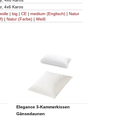
r, 4x6 Karos
r, 4x6 Karos
olle
|
big
|
CE
|
medium (Englisch)
|
Natur
f)
|
Natur (Farbe)
|
Weiß
Elegance 3-Kammerkissen
Gänsedaunen