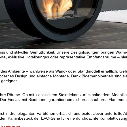
ss und stilvoller Gemütlichkeit. Unsere Designlösungen bringen Wärme, 
rte, exklusive Hotellounges oder repräsentative Empfangsräume – hier
edes Ambiente – wahlweise als Wand- oder Standmodell erhältlich. Gef
dernes Design und einfache Montage. Dank Bioethanolbetrieb sind sie g
 geeignet.
hre Räume. Ob mit klassischem Steindekor, zurückhaltendem Medaillon 
r Einsatz mit Bioethanol garantiert ein sicheres, sauberes Flamme
st in drei eleganten Farbtönen erhältlich und bietet clever unterteilte
enden Kaminbesteck der EVO-Serie für eine durchdachte Komplettlösun