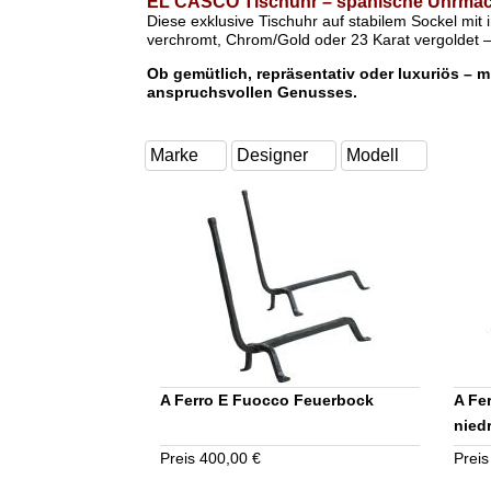
EL CASCO Tischuhr – spanische Uhrmac
Diese exklusive Tischuhr auf stabilem Sockel mit i
verchromt, Chrom/Gold oder 23 Karat vergoldet – 
Ob gemütlich, repräsentativ oder luxuriös – 
anspruchsvollen Genusses.
A Ferro E Fuocco Feuerbock
A Fe
nied
Preis 400,00 €
Preis