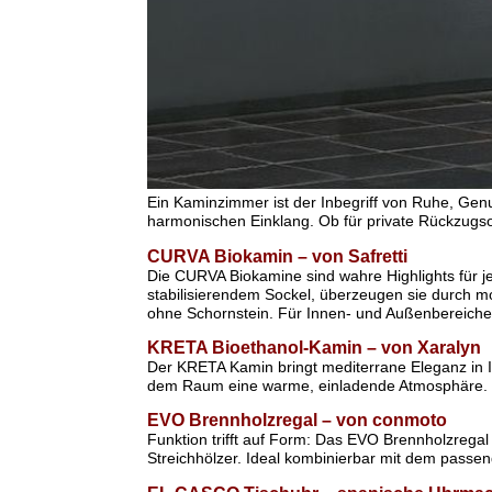
Ein Kaminzimmer ist der Inbegriff von Ruhe, Genu
harmonischen Einklang. Ob für private Rückzugso
CURVA Biokamin – von Safretti
Die CURVA Biokamine sind wahre Highlights für j
stabilisierendem Sockel, überzeugen sie durch mo
ohne Schornstein. Für Innen- und Außenbereiche
KRETA Bioethanol-Kamin – von Xaralyn
Der KRETA Kamin bringt mediterrane Eleganz in I
dem Raum eine warme, einladende Atmosphäre. De
EVO Brennholzregal – von conmoto
Funktion trifft auf Form: Das EVO Brennholzregal i
Streichhölzer. Ideal kombinierbar mit dem pass