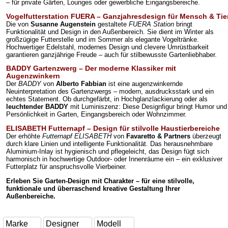
– für private Gärten, Lounges oder gewerbliche Eingangsbereiche.
Vogelfutterstation FUERA – Ganzjahresdesign für Mensch & Tie
Die von
Susanne Augenstein
gestaltete
FUERA Station
bringt
Funktionalität und Design in den Außenbereich. Sie dient im Winter als
großzügige Futterstelle und im Sommer als elegante Vogeltränke.
Hochwertiger Edelstahl, modernes Design und clevere Umrüstbarkeit
garantieren ganzjährige Freude – auch für stilbewusste Gartenliebhaber.
BADDY Gartenzwerg – Der moderne Klassiker mit
Augenzwinkern
Der
BADDY
von
Alberto Fabbian
ist eine augenzwinkernde
Neuinterpretation des Gartenzwergs – modern, ausdrucksstark und ein
echtes Statement. Ob durchgefärbt, in Hochglanzlackierung oder als
leuchtender BADDY
mit Luminiszenz: Diese Designfigur bringt Humor und
Persönlichkeit in Garten, Eingangsbereich oder Wohnzimmer.
ELISABETH Futternapf – Design für stilvolle Haustierbereiche
Der erhöhte
Futternapf ELISABETH
von
Favaretto & Partners
überzeugt
durch klare Linien und intelligente Funktionalität. Das herausnehmbare
Aluminium-Inlay ist hygienisch und pflegeleicht, das Design fügt sich
harmonisch in hochwertige Outdoor- oder Innenräume ein – ein exklusiver
Futterplatz für anspruchsvolle Vierbeiner.
Erleben Sie Garten-Design mit Charakter – für eine stilvolle,
funktionale und überraschend kreative Gestaltung Ihrer
Außenbereiche.