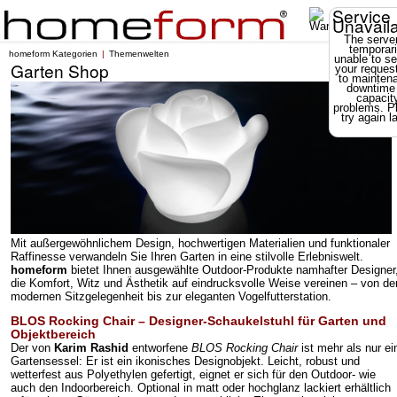
Service
Unavail
The server
temporari
homeform Kategorien
Themenwelten
unable to se
Garten Shop
your reques
to mainten
downtime
capacit
problems. P
try again la
Mit außergewöhnlichem Design, hochwertigen Materialien und funktionaler
Raffinesse verwandeln Sie Ihren Garten in eine stilvolle Erlebniswelt.
homeform
bietet Ihnen ausgewählte Outdoor-Produkte namhafter Designer
die Komfort, Witz und Ästhetik auf eindrucksvolle Weise vereinen – von de
modernen Sitzgelegenheit bis zur eleganten Vogelfutterstation.
BLOS Rocking Chair – Designer-Schaukelstuhl für Garten und
Objektbereich
Der von
Karim Rashid
entworfene
BLOS Rocking Chair
ist mehr als nur ei
Gartensessel: Er ist ein ikonisches Designobjekt. Leicht, robust und
wetterfest aus Polyethylen gefertigt, eignet er sich für den Outdoor- wie
auch den Indoorbereich. Optional in matt oder hochglanz lackiert erhältlich