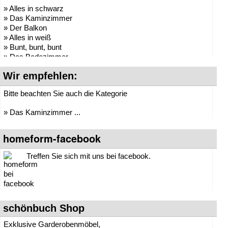
» Alles in schwarz
» Das Kaminzimmer
» Der Balkon
» Alles in weiß
» Bunt, bunt, bunt
» Das Badezimmer
» Der Partyraum
Wir empfehlen:
» Die Arztpraxis
»
Die Bibliothek
Bitte beachten Sie auch die Kategorie
» Die Garderobe
» Das Büro
» Das Kaminzimmer ...
» Das Esszimmer
» Das Kinderzimmer
» Das Schlafzimmer
homeform-facebook
» Das Wartezimmer
» Das Wohnzimmer
Treffen Sie sich mit uns bei facebook.
» Der Garten
schönbuch Shop
Exklusive Garderobenmöbel,