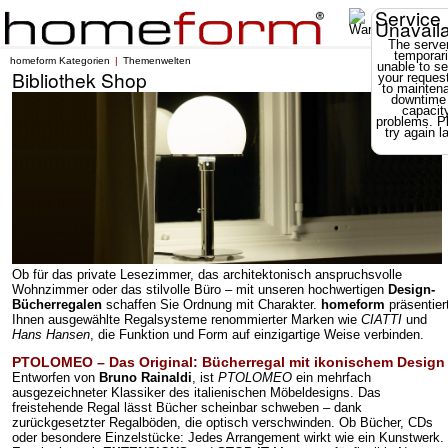
Service
Unavail
The server
temporari
homeform Kategorien
Themenwelten
unable to se
Bibliothek Shop
your reques
to mainten
downtime
capacit
problems. P
try again la
Ob für das private Lesezimmer, das architektonisch anspruchsvolle
Wohnzimmer oder das stilvolle Büro – mit unseren hochwertigen
Design-
Bücherregalen
schaffen Sie Ordnung mit Charakter.
homeform
präsentier
Ihnen ausgewählte Regalsysteme renommierter Marken wie
CIATTI
und
Hans Hansen
, die Funktion und Form auf einzigartige Weise verbinden.
PTOLOMEO – Das Original: Bücherregal mit ikonischem Design
Entworfen von
Bruno Rainaldi
, ist
PTOLOMEO
ein mehrfach
ausgezeichneter Klassiker des italienischen Möbeldesigns. Das
freistehende Regal lässt Bücher scheinbar schweben – dank
zurückgesetzter Regalböden, die optisch verschwinden. Ob Bücher, CDs
oder besondere Einzelstücke: Jedes Arrangement wirkt wie ein Kunstwerk.