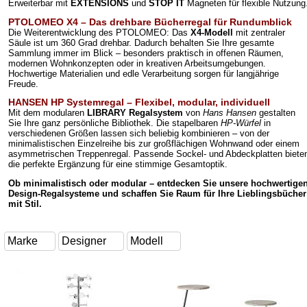
Erweiterbar mit
EXTENSIONS
und
STOP IT
Magneten für flexible Nutzung
PTOLOMEO X4 – Das drehbare Bücherregal für Rundumblick
Die Weiterentwicklung des PTOLOMEO: Das
X4-Modell
mit zentraler
Säule ist um 360 Grad drehbar. Dadurch behalten Sie Ihre gesamte
Sammlung immer im Blick – besonders praktisch in offenen Räumen,
modernen Wohnkonzepten oder in kreativen Arbeitsumgebungen.
Hochwertige Materialien und edle Verarbeitung sorgen für langjährige
Freude.
HANSEN HP Systemregal – Flexibel, modular, individuell
Mit dem modularen
LIBRARY Regalsystem
von
Hans Hansen
gestalten
Sie Ihre ganz persönliche Bibliothek. Die stapelbaren
HP-Würfel
in
verschiedenen Größen lassen sich beliebig kombinieren – von der
minimalistischen Einzelreihe bis zur großflächigen Wohnwand oder einem
asymmetrischen Treppenregal. Passende Sockel- und Abdeckplatten biete
die perfekte Ergänzung für eine stimmige Gesamtoptik.
Ob minimalistisch oder modular – entdecken Sie unsere hochwertige
Design-Regalsysteme und schaffen Sie Raum für Ihre Lieblingsbücher
mit Stil.