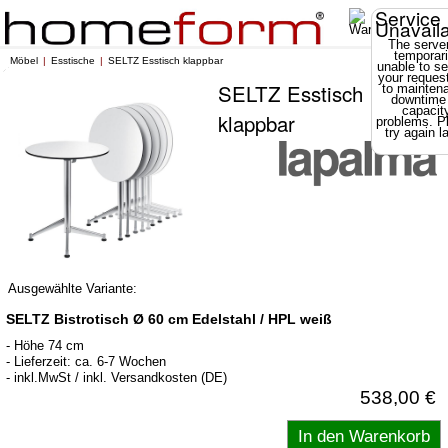
Service
Unavail
The server
temporari
Möbel
Esstische
SELTZ Esstisch klappbar
unable to se
your reques
SELTZ Esstisch
to mainten
downtime
capacit
klappbar
problems. P
try again la
Ausgewählte Variante:
SELTZ Bistrotisch Ø 60 cm Edelstahl / HPL weiß
- Höhe 74 cm
- Lieferzeit: ca. 6-7 Wochen
- inkl.MwSt / inkl. Versandkosten (DE)
538,00 €