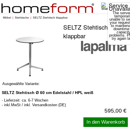
Service
Unavail
The server
temporari
Möbel
Stehtische
SELTZ Stehtisch klappbar
unable to se
your reques
SELTZ Stehtisch
to mainten
downtime
capacit
klappbar
problems. P
try again la
Ausgewählte Variante:
SELTZ Stehtisch Ø 60 cm Edelstahl / HPL weiß
- Lieferzeit: ca. 6-7 Wochen
- inkl.MwSt / inkl. Versandkosten (DE)
595,00 €