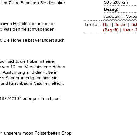
90 x 200 cm
 um 7 cm. Beachten Sie dies bitte
Bezug:
Auswahl in Vorbe
siven Holzblöcken mit einer
Lexikon:
Bett
|
Buche
|
Eic
tzt, was den freischwebenden
(Begriff)
|
Natur (
r. Die Höhe selbst verändert auch
uch sichtbare Füße mit einer
he von 10 cm. Verschiedene Höhen
er Ausführung sind die Füße in
ls Sonderanfertigung sind sie
und Kirschbaum Natur erhältlich.
2189742107 oder per Email post
'' in unserem moon Polsterbetten Shop: