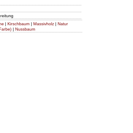
reitung
he
|
Kirschbaum
|
Massivholz
|
Natur
Farbe)
|
Nussbaum