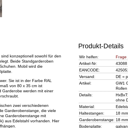
Produkt-Details
d konzeptionell sowohl für den
Wir helfen:
Frage
elegt. Beide Standgarderoben
Artikel-Nr:
43088
 Schuhen. Mobil wird die
EANCODE:
42505
platte.
Versand:
DE = p
wer. Sie ist in der Farbe RAL
Artikel:
GW1 G
dmaß von 80 x 35 cm ist
Rollen
nd Garderobe werden mit einer
Details:
HxBxT:
rschraubt.
ohne D
ischen zwei verschiedenen
Material:
Edelst
e Garderobenstange, die viele
Haltestangen:
18 mm
ine Garderobenstange mit
Garderobenstange:
18 mm
k) aus Edelstahl vorhanden. Hier
ufhängen.
Bodenplatte:
galvan