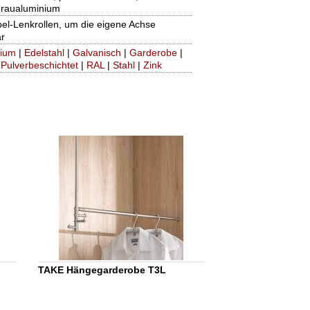
graualuminium
el-Lenkrollen, um die eigene Achse
r
nium
|
Edelstahl
|
Galvanisch
|
Garderobe
|
|
Pulverbeschichtet
|
RAL
|
Stahl
|
Zink
TAKE Hängegarderobe T3L