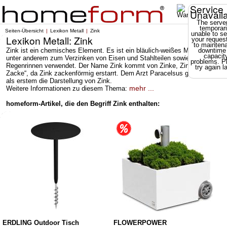
Service
Unavail
The server
temporari
Seiten-Übersicht
Lexikon Metall
Zink
unable to se
Lexikon Metall: Zink
your reques
to mainten
Zink ist ein chemisches Element. Es ist ein bläulich-weißes Metall und wir
downtime
capacit
unter anderem zum Verzinken von Eisen und Stahlteilen sowie für
problems. P
Regenrinnen verwendet. Der Name Zink kommt von Zinke, Zind „Zahn,
try again la
Zacke“, da Zink zackenförmig erstarrt. Dem Arzt Paracelsus gelang 1520
als erstem die Darstellung von Zink.
mehr ...
Weitere Informationen zu diesem Thema:
homeform-Artikel, die den Begriff Zink enthalten:
ERDLING Outdoor Tisch
FLOWERPOWER