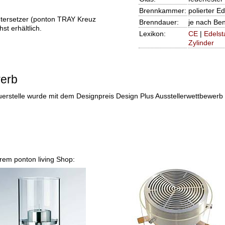
Brennkammer:
polierter E
tersetzer (ponton TRAY Kreuz
Brenndauer:
je nach Be
t erhältlich.
Lexikon:
CE
|
Edelst
Zylinder
werb
erstelle
wurde mit dem Designpreis Design Plus Ausstellerwettbewerb a
serem ponton living Shop: