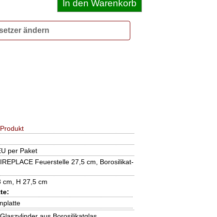
setzer ändern
Produkt
EU per Paket
EPLACE Feuerstelle 27,5 cm, Borosilikat-
 cm, H 27,5 cm
te:
platte
 Glaszylinder aus Borosilikatglas