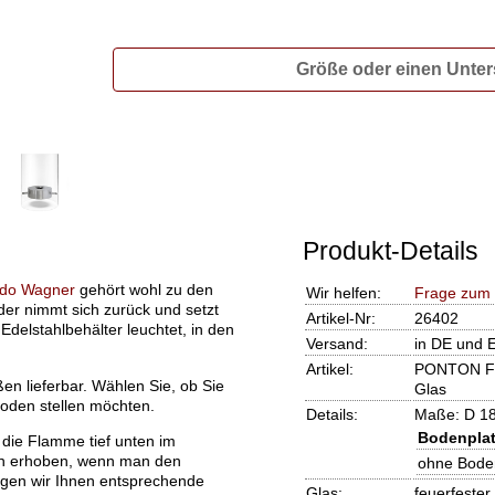
Größe oder einen Unter
Produkt-Details
Udo Wagner
gehört wohl zu den
Wir helfen:
Frage zum 
der nimmt sich zurück und setzt
Artikel-Nr:
26402
delstahlbehälter leuchtet, in den
Versand:
in DE und 
Artikel:
PONTON FIR
 lieferbar. Wählen Sie, ob Sie
Glas
oden stellen möchten.
Details:
Maße: D 18
Bodenplat
ie Flamme tief unten im
ch erhoben, wenn man den
ohne Boden
zeigen wir Ihnen entsprechende
Glas:
feuerfester