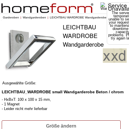
Service
Unavail
The server
temporari
Garderoben
Wandgarderoben
LEICHTBAU WARDROBE Wandgarderobe
unable to se
your reques
LEICHTBAU
to mainten
downtime
capacit
WARDROBE
problems. P
try again la
Wandgarderobe
Ausgewählte Größe:
LEICHTBAU_WARDROBE small Wandgarderobe Beton / chrom
- HxBxT: 100 x 100 x 15 mm,
- 1 Magnet
- Leider nicht mehr lieferbar
Größe ändern