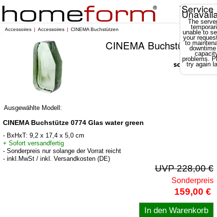
Service
Unavail
The server
temporari
Accessoires
Accessoires
CINEMA Buchstützen
unable to se
your reques
CINEMA Buchstützen
to mainten
downtime
capacit
problems. P
try again la
Ausgewählte Modell:
CINEMA Buchstütze 0774 Glas water green
- BxHxT: 9,2 x 17,4 x 5,0 cm
+ Sofort versandfertig
- Sonderpreis nur solange der Vorrat reicht
- inkl.MwSt / inkl. Versandkosten (DE)
UVP 228,00 €
Sonderpreis
159,00 €