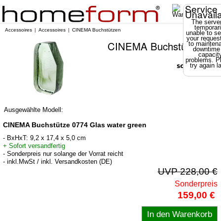
Service
Unavail
The server
temporari
Accessoires
Accessoires
CINEMA Buchstützen
unable to se
your reques
CINEMA Buchstützen
to mainten
downtime
capacit
problems. P
try again la
Ausgewählte Modell:
CINEMA Buchstütze 0774 Glas water green
- BxHxT: 9,2 x 17,4 x 5,0 cm
+ Sofort versandfertig
- Sonderpreis nur solange der Vorrat reicht
- inkl.MwSt / inkl. Versandkosten (DE)
UVP 228,00 €
Sonderpreis
159,00 €