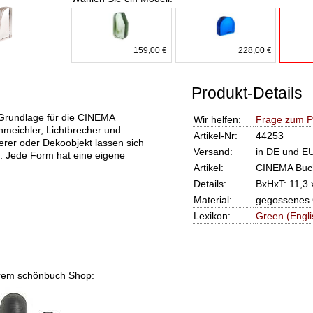
159,00 €
228,00 €
Produkt-Details
Grundlage für die CINEMA
Wir helfen:
Frage zum P
meichler, Lichtbrecher und
Artikel-Nr:
44253
werer oder Dekoobjekt lassen sich
Versand:
in DE und EU
n. Jede Form hat eine eigene
Artikel:
CINEMA Buch
Details:
BxHxT: 11,3 
Material:
gegossenes 
Lexikon:
Green (Engli
nserem schönbuch Shop: