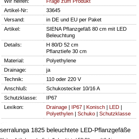
Wir helfen:
Frage zum Produkt
Artikel-Nr:
33645
Versand:
in DE und EU per Paket
Artikel:
SIENA Pflanzgefäß 80 cm mit LED
Beleuchtung
Details:
H 80/D 52 cm
Pflanztiefe 30 cm
Material:
Polyethylene
Drainage:
ja
Technik:
110 oder 220 V
Anschluß:
Schukostecker 10/16 A
Schutzklasse:
IP67
Lexikon:
Drainage
|
IP67
|
Konisch
|
LED
|
Polyethylen
|
Schuko
|
Schutzklasse
serralunga 1825 beleuchtete LED-Pflanzgefäße