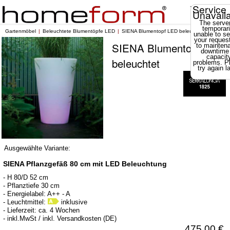
Service
Unavail
The server
temporari
Gartenmöbel
Beleuchtete Blumentöpfe LED
SIENA Blumentopf LED beleuchtet
unable to se
your reques
SIENA Blumentopf LED
to mainten
downtime
capacit
beleuchtet
problems. P
try again la
Ausgewählte Variante:
SIENA Pflanzgefäß 80 cm mit LED Beleuchtung
- H 80/D 52 cm
- Pflanztiefe 30 cm
- Energielabel: A++ - A
- Leuchtmittel:
inklusive
- Lieferzeit: ca. 4 Wochen
- inkl.MwSt / inkl. Versandkosten (DE)
475,00 €