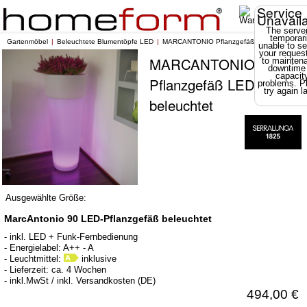
Service
Unavail
The server
temporari
Gartenmöbel
Beleuchtete Blumentöpfe LED
MARCANTONIO Pflanzgefäß LED beleuchtet
unable to se
your reques
MARCANTONIO
to mainten
downtime
capacit
Pflanzgefäß LED
problems. P
try again la
beleuchtet
Ausgewählte Größe:
MarcAntonio 90 LED-Pflanzgefäß beleuchtet
- inkl. LED + Funk-Fernbedienung
- Energielabel: A++ - A
- Leuchtmittel:
inklusive
- Lieferzeit: ca. 4 Wochen
- inkl.MwSt / inkl. Versandkosten (DE)
494,00 €