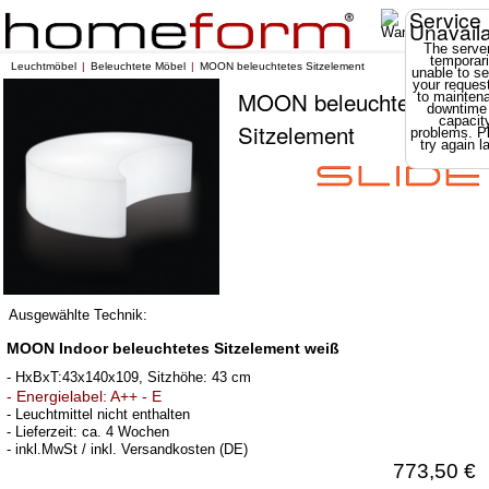
Service
Unavail
The server
temporari
Leuchtmöbel
Beleuchtete Möbel
MOON beleuchtetes Sitzelement
unable to se
your reques
MOON beleuchtetes
to mainten
downtime
capacit
Sitzelement
problems. P
try again la
Ausgewählte Technik:
MOON Indoor beleuchtetes Sitzelement weiß
- HxBxT:43x140x109, Sitzhöhe: 43 cm
- Energielabel: A++ - E
- Leuchtmittel nicht enthalten
- Lieferzeit: ca. 4 Wochen
- inkl.MwSt / inkl. Versandkosten (DE)
773,50 €